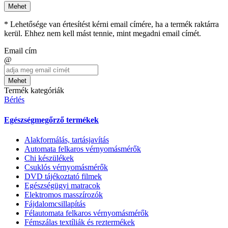
Mehet
* Lehetősége van értesítést kérni email címére, ha a termék raktárra
kerül. Ehhez nem kell mást tennie, mint megadni email címét.
Email cím
@
Mehet
Termék kategóriák
Bérlés
Egészségmegőrző termékek
Alakformálás, tartásjavítás
Automata felkaros vérnyomásmérők
Chi készülékek
Csuklós vérnyomásmérők
DVD tájékoztató filmek
Egészségügyi matracok
Elektromos masszírozók
Fájdalomcsillapítás
Félautomata felkaros vérnyomásmérők
Fémszálas textíliák és reztermékek