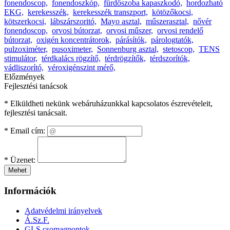
fonendoscop,
fonendoszkóp,
fürdőszoba kapaszkodó,
hordozható
EKG,
kerekesszék,
kerekesszék transzport,
kötözőkocsi,
kötszerkocsi,
lábszárszoritó,
Mayo asztal,
műszerasztal,
nővér
fonendoscop,
orvosi bútorzat,
orvosi műszer,
orvosi rendelő
bútorzat,
oxigén koncentrátorok,
párásítók,
párologtatók,
pulzoximéter,
pusoximeter,
Sonnenburg asztal,
stetoscop,
TENS
stimulátor,
térdkalács rögzítő,
térdrögzítők,
térdszorítók,
vádliszorító,
véroxigénszint mérő,
Előzmények
Fejlesztési tanácsok
* Elküldheti nekünk webáruházunkkal kapcsolatos észrevételeit,
fejlesztési tanácsait.
*
Email cím:
*
Üzenet:
Mehet
Információk
Adatvédelmi irányelvek
Á.Sz.F.
GLS csomagpontok