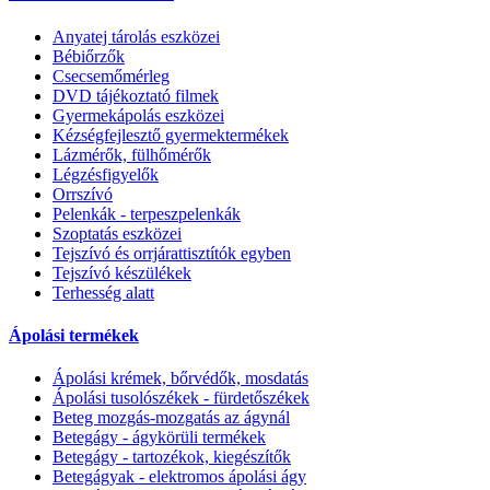
Anyatej tárolás eszközei
Bébiőrzők
Csecsemőmérleg
DVD tájékoztató filmek
Gyermekápolás eszközei
Kézségfejlesztő gyermektermékek
Lázmérők, fülhőmérők
Légzésfigyelők
Orrszívó
Pelenkák - terpeszpelenkák
Szoptatás eszközei
Tejszívó és orrjárattisztítók egyben
Tejszívó készülékek
Terhesség alatt
Ápolási termékek
Ápolási krémek, bőrvédők, mosdatás
Ápolási tusolószékek - fürdetőszékek
Beteg mozgás-mozgatás az ágynál
Betegágy - ágykörüli termékek
Betegágy - tartozékok, kiegészítők
Betegágyak - elektromos ápolási ágy