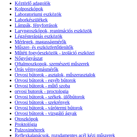
Kéztörlő adagolók
Kolposzkópok
Laboratoriumi eszközök
Laborkészülékek
Lámpák, fényforrások
Laryngoszkópok, reanimációs eszközök
Légzésterápiás eszközök
Mérlegek, magasságmérők
Műszer- és eszközfertőtlenítők
Műtéti fogyóeszközök - izoláció eszközei
Nőgyógyászat
Oftalmoszkopok, szemészeti műszerek
Órás vérnyomásmérők
Orvosi bútorok - asztalok, műszerasztalok
Orvosi bútorok - egyéb bútorok
Orvosi bútorok - műtő szoba
orvosi butorok - proctologia
Orvosi bútorok - székek, ülőbútorok
Orvosi bútorok - szekrények
Orvosi bútorok - várótermi bútorok
Orvosi bútorok - vizsgáló ágyak
Otoszkópok
Proktológia
Pulzoximéterek
Reflexkalapácsok, rozsdamentes acél kézi műszerek