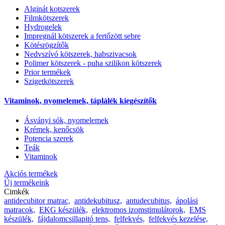
Alginát kotszerek
Filmkötszerek
Hydrogelek
Impregnál kötszerek a fertőzött sebre
Kötésrögzítők
Nedvszívó kötszerek, habszivacsok
Polimer kötszerek - puha szilikon kötszerek
Prior termékek
Szigetkötszerek
Vitaminok, nyomelemek, táplálék kiegészítők
Ásványi sók, nyomelemek
Krémek, kenőcsök
Potencia szerek
Teák
Vitaminok
Akciós termékek
Új termékeink
Cimkék
antidecubitor matrac,
antidekubitusz,
antudecubitus,
ápolási
matracok,
EKG készülék,
elektromos izomstimulátorok,
EMS
készülék,
fájdalomcsillapitó tens,
felfekvés,
felfekvés kezelése,