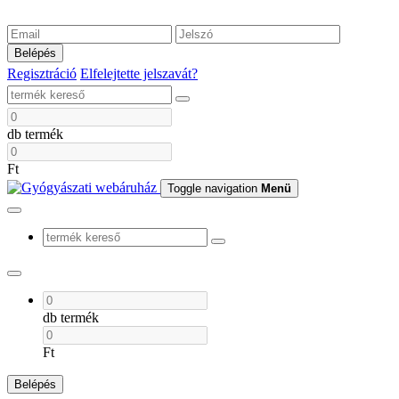
Belépés
Regisztráció
Elfelejtette jelszavát?
db termék
Ft
Toggle navigation
Menü
db termék
Ft
Belépés