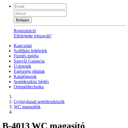
Belépés
Regisztráció
Elfelejtette jelszavát?
Kapcsolat
Szállítási feltételek
Fizetés módja
Szervíz Garancia
Üzleteink
Egészség oldalak
Katalógusok
Segédeszköz bérlés
Ortopédtechnika
Gyógyászati segédeszközök
WC magasítók
B-4013 WC magasító