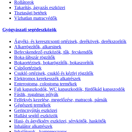
Rollátorok
Takarítás, ágyazás eszközei
Tisztasági betétek
Vízhatlan matracvédők
Gyógyászati segédeszközök
Ágyéki- és keresztcsonti ortézisek, derékövek, derékszorítók
Alkarrögzítők, alkarsinek
Befecskendező eszközök, tűk, fecskendők
Boka-lábszár rögzítők
Bokaortézisek, bokarögzítők, bokaszorítók
Csípőortézisek
Csukló ortézisek, csukló és kézfej rögzítők
Elektromos kerekesszék alkatrészek
Enterostoma, colostoma termékek
Fali kapaszkodók, WC kapaszkodók, fürdőkád kapaszodók
Fáslik, rugalmas pólyák
Felfekvés kezelése, megelőzése, matracok, párnák
Gégészeti termékek
Gerincnyújtás eszközei
Hallást segítő eszközök
Hasi- és ágyéksérv eszközei, sérvkötők, haskötők
Inhalátor alkatrészek
Inhalátorok - kompresszoros