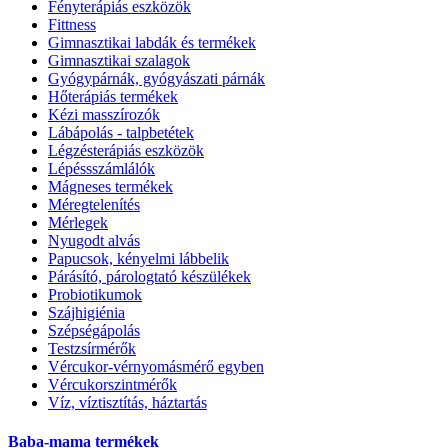
Fényterápiás eszközök
Fittness
Gimnasztikai labdák és termékek
Gimnasztikai szalagok
Gyógypárnák, gyógyászati párnák
Hőterápiás termékek
Kézi masszírozók
Lábápolás - talpbetétek
Légzésterápiás eszközök
Lépéssszámlálók
Mágneses termékek
Méregtelenítés
Mérlegek
Nyugodt alvás
Papucsok, kényelmi lábbelik
Párásító, párologtató készülékek
Probiotikumok
Szájhigiénia
Szépségápolás
Testzsírmérők
Vércukor-vérnyomásmérő egyben
Vércukorszintmérők
Víz, víztisztítás, háztartás
Baba-mama termékek