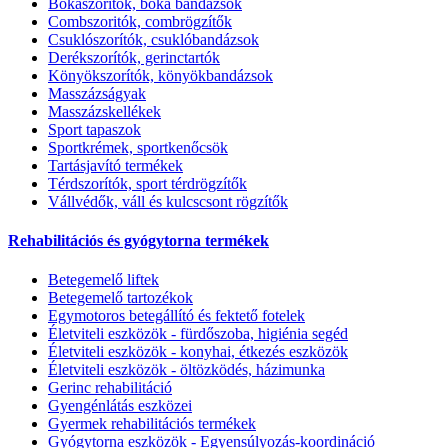
Bokaszorítók, boka bandázsok
Combszoritók, combrögzítők
Csuklószorítók, csuklóbandázsok
Derékszorítók, gerinctartók
Könyökszorítók, könyökbandázsok
Masszázságyak
Masszázskellékek
Sport tapaszok
Sportkrémek, sportkenőcsök
Tartásjavító termékek
Térdszorítók, sport térdrögzítők
Vállvédők, váll és kulcscsont rögzítők
Rehabilitációs és gyógytorna termékek
Betegemelő liftek
Betegemelő tartozékok
Egymotoros betegállító és fektető fotelek
Életviteli eszközök - fürdőszoba, higiénia segéd
Életviteli eszközök - konyhai, étkezés eszközök
Életviteli eszközök - öltözködés, házimunka
Gerinc rehabilitáció
Gyengénlátás eszközei
Gyermek rehabilitációs termékek
Gyógytorna eszközök - Egyensúlyozás-koordináció