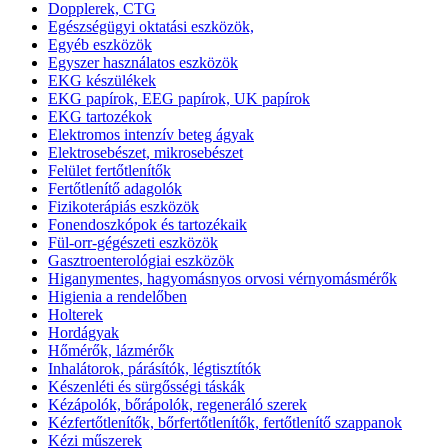
Dopplerek, CTG
Egészségügyi oktatási eszközök,
Egyéb eszközök
Egyszer használatos eszközök
EKG készülékek
EKG papírok, EEG papírok, UK papírok
EKG tartozékok
Elektromos intenzív beteg ágyak
Elektrosebészet, mikrosebészet
Felület fertőtlenítők
Fertőtlenítő adagolók
Fizikoterápiás eszközök
Fonendoszkópok és tartozékaik
Fül-orr-gégészeti eszközök
Gasztroenterológiai eszközök
Higanymentes, hagyomásnyos orvosi vérnyomásmérők
Higienia a rendelőben
Holterek
Hordágyak
Hőmérők, lázmérők
Inhalátorok, párásítók, légtisztítók
Készenléti és sürgősségi táskák
Kézápolók, bőrápolók, regeneráló szerek
Kézfertőtlenítők, bőrfertőtlenítők, fertőtlenítő szappanok
Kézi műszerek