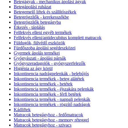
Betegágyak - mechanikus ápolási ágyak
Betegápolási ruházat
Betegemelő liftek és szállítószékek
Betegrögzítők - kerekesszékbe
Betegrögzítők betegágyba
Étkezés - táplálás
Felfekvés elleni egyéb termékek
Felfekvés elleni/antidecubitus komplett matracok
Füldugók, fülvédő eszközök
Fürdőszoba ápolási segédeszközei
Gyermek ápolás termékei
Gyógyászati - ápolási párnák
Gyógyszeradagolók - gyógyszerfelezők
Higiénia az ágy körül
Inkontinencia nadrágpelenkák - belebújós
Inkontinencia termékek - beteg alátétek
Inkontinencia termékek - betétek
Inkontinencia termékek - éjszakára pelenkák
Inkontinencia termékek - férfi betétek
Inkontinencia termékek - nappali pelenkák
Inkontinencia termékek - rögzítő nadrágok
Kádliftek
Matracok betegágyhoz - fedőmatracok
Matracok betegágyhoz - memory réteggel
Matracok betegágyhoz - szivacs