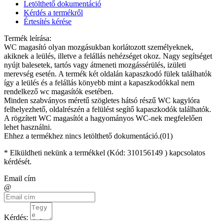
Letölthető dokumentáció
Kérdés a termékről
Értesítés kérése
Termék leírása:
WC magasító olyan mozgásukban korlátozott személyeknek,
akiknek a leülés, illetve a felállás nehézséget okoz. Nagy segítséget
nyújt balesetek, tartós vagy átmeneti mozgássérülés, izületi
merevség esetén. A termék két oldalán kapaszkodó fülek találhatók
így a leülés és a felállás könyebb mint a kapaszkodókkal nem
rendelkező wc magasítók esetében.
Minden szabványos méretű szögletes hátsó részű WC kagylóra
felhelyezhető, oldalrészén a felülést segítő kapaszkodók találhatók.
A rögzített WC magasítót a hagyományos WC-nek megfelelően
lehet használni.
Ehhez a termékhez nincs letölthető dokumentáció.(01)
* Elküldheti nekünk a termékkel (Kód:
310156149
) kapcsolatos
kérdését.
Email cím
@
Kérdés: