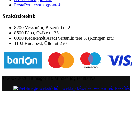
PostaPont csomagpontok
Szaküzleteink
8200 Veszprém, Bezerédi u. 2.
8500 Pápa, Csáky u. 23.
6000 Kecskemét Aradi vértanúk tere 5. (Röntgen kft.)
1193 Budapest, Üllői út 250.
© 2007-2026 Humagor Bt. Minden jog fenntartva.