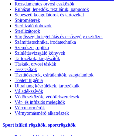
Rozsdamentes orvosi eszközök
Ruházat, lepedők, textiláruk, papucsok
Sebészeti koagulátorok és tartozékai
Spirométerek
Sterilizáló dobozok
Sterilizátorok
Sürgősségi betegellátás és elsősegély eszközei
Számítástechnika, irodatechnika
Szemészet, optika
Színlátásvizsgáló könyvek
Tartozékok, kiegészítők
Táskák, orvosi táskák
Tesztcsíkok
Tisztítószerek, csírátlanítók, szagtalanítok
Toalett higénia
Ultrahang készülékek, tartozékaik
Váladékszívók
Védőeszközök, védőfelszerelések
Vér- és infúziós melegítők
Vércukormérők
Vérnyomásmérő alkatrészek
Sport izületi rögzítők, sportrögzítők