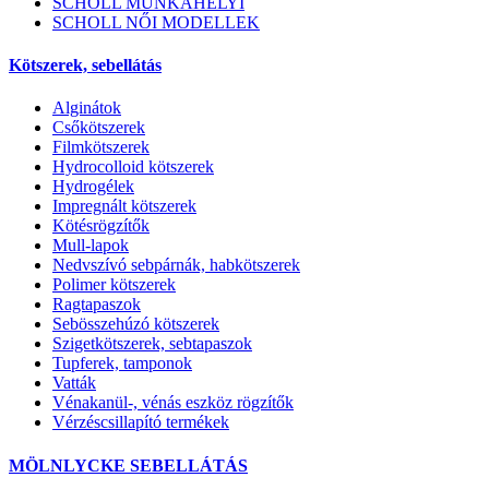
SCHOLL MUNKAHELYI
SCHOLL NŐI MODELLEK
Kötszerek, sebellátás
Alginátok
Csőkötszerek
Filmkötszerek
Hydrocolloid kötszerek
Hydrogélek
Impregnált kötszerek
Kötésrögzítők
Mull-lapok
Nedvszívó sebpárnák, habkötszerek
Polimer kötszerek
Ragtapaszok
Sebösszehúzó kötszerek
Szigetkötszerek, sebtapaszok
Tupferek, tamponok
Vatták
Vénakanül-, vénás eszköz rögzítők
Vérzéscsillapító termékek
MÖLNLYCKE SEBELLÁTÁS