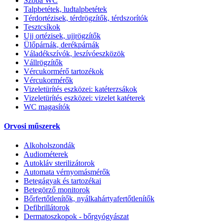
Szoba WC
Talpbetétek, ludtalpbetétek
Térdortézisek, térdrögzítők, térdszorítók
Tesztcsíkok
Ujj ortézisek, ujjrögzítők
Ülőpárnák, derékpárnák
Váladékszívók, leszívóeszközök
Vállrögzítők
Vércukormérő tartozékok
Vércukormérők
Vizeletürítés eszközei: katéterzsákok
Vizeletürítés eszközei: vizelet katéterek
WC magasítók
Orvosi műszerek
Alkoholszondák
Audiométerek
Autokláv sterilizátorok
Automata vérnyomásmérők
Betegágyak és tartozékai
Betegörző monitorok
Bőrfertőtlenítők, nyálkahártyafertőtlenítők
Defibrillátorok
Dermatoszkopok - bőrgyógyászat