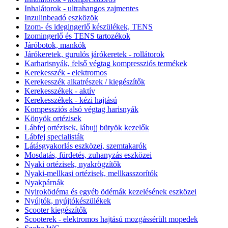
Inhalátorok - ultrahangos zajmentes
Inzulinbeadó eszközök
Izom- és idegingerlő készülékek, TENS
Izomingerlő és TENS tartozékok
Járóbotok, mankók
Járókeretek, gurulós járókeretek - rollátorok
Karharisnyák, felső végtag kompressziós termékek
Kerekesszék - elektromos
Kerekesszék alkatrészek / kiegészítők
Kerekesszékek - aktív
Kerekesszékek - kézi hajtású
Kompessziós alsó végtag harisnyák
Könyök ortézisek
Lábfej ortézisek, lábujj bütyök kezelők
Lábfej specialisták
Látásgyakorlás eszközei, szemtakarók
Mosdatás, fürdetés, zuhanyzás eszközei
Nyaki ortézisek, nyakrögzítők
Nyaki-mellkasi ortézisek, mellkasszorítók
Nyakpárnák
Nyiroködéma és egyéb ödémák kezelésének eszközei
Nyújtók, nyújtókészülékek
Scooter kiegészítők
Scooterek - elektromos hajtású mozgássérült mopedek