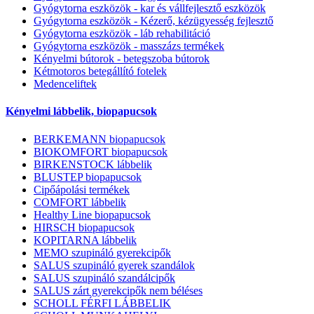
Gyógytorna eszközök - kar és vállfejlesztő eszközök
Gyógytorna eszközök - Kézerő, kézügyesség fejlesztő
Gyógytorna eszközök - láb rehabilitáció
Gyógytorna eszközök - masszázs termékek
Kényelmi bútorok - betegszoba bútorok
Kétmotoros betegállító fotelek
Medenceliftek
Kényelmi lábbelik, biopapucsok
BERKEMANN biopapucsok
BIOKOMFORT biopapucsok
BIRKENSTOCK lábbelik
BLUSTEP biopapucsok
Cipőápolási termékek
COMFORT lábbelik
Healthy Line biopapucsok
HIRSCH biopapucsok
KOPITARNA lábbelik
MEMO szupináló gyerekcipők
SALUS szupináló gyerek szandálok
SALUS szupináló szandálcipők
SALUS zárt gyerekcipők nem béléses
SCHOLL FÉRFI LÁBBELIK