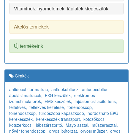
Vitaminok, nyomelemek, táplálék kiegészítők
Akciós termékek
Új termékeink
Cimkék
antidecubitor matrac,
antidekubitusz,
antudecubitus,
ápolási matracok,
EKG készülék,
elektromos
izomstimulátorok,
EMS készülék,
fájdalomcsillapitó tens,
felfekvés,
felfekvés kezelése,
fonendoscop,
fonendoszkóp,
fürdőszoba kapaszkodó,
hordozható EKG,
kerekesszék,
kerekesszék transzport,
kötözőkocsi,
kötszerkocsi,
lábszárszoritó,
Mayo asztal,
műszerasztal,
nővér fonendoscop,
orvosi bútorzat,
orvosi műszer,
orvosi