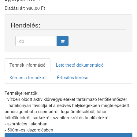
Eladási ár: 980,00 Ft
Rendelés:
Termék információ
Letölthető dokumentáció
Kérdés a termékről
Értesítés kérése
Termékjellemzők:
- vízben oldott aktív klórvegyületeket tartalmazó fertőtlenítőszer
- hatékonyan távolítja el a nedves helyiségekben megtelepedett
penészgombát a csempéről, fugatömítésekből, fehér
falfelületekről, sarkokról, szaniterekről és fafelületekről.
- szórófejes flakonban
- 500ml-es kiszerelésben