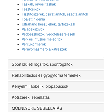
Táskák, orvosi táskák
Tesztcsíkok
Tisztítószerek, csírátlanítók, szagtalanítok
Toalett higénia
Ultrahang készülékek, tartozékaik
Váladékszívók
Védőeszközök, védőfelszerelések
Vér- és infúziós melegítők
Vércukormérők
Vérnyomásmérő alkatrészek
Sport izületi rögzítők, sportrögzítők
Rehabilitációs és gyógytorna termékek
Kényelmi lábbelik, biopapucsok
Kötszerek, sebellátás
MÖLNLYCKE SEBELLÁTÁS