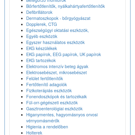
Betegörző monitorok
Bőrfertőtlenítők, nyálkahártyafertőtlenítők
Defibrillátorok
Dermatoszkopok - bőrgyógyászat
Dopplerek, CTG
Egészségügyi oktatási eszközök,
Egyéb eszközök
Egyszer használatos eszközök
EKG készülékek
EKG papírok, EEG papírok, UK papírok
EKG tartozékok
Elektromos intenzív beteg ágyak
Elektrosebészet, mikrosebészet
Felület fertőtlenítők
Fertőtlenítő adagolók
Fizikoterápiás eszközök
Fonendoszkópok és tartozékaik
Fül-orr-gégészeti eszközök
Gasztroenterológiai eszközök
Higanymentes, hagyomásnyos orvosi
vérnyomásmérők
Higienia a rendelőben
Holterek