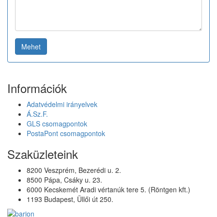
Mehet
Információk
Adatvédelmi irányelvek
Á.Sz.F.
GLS csomagpontok
PostaPont csomagpontok
Szaküzleteink
8200 Veszprém, Bezerédi u. 2.
8500 Pápa, Csáky u. 23.
6000 Kecskemét Aradi vértanúk tere 5. (Röntgen kft.)
1193 Budapest, Üllői út 250.