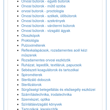
Orvosi bútorok - egyéb bútorok
Orvosi bútorok - műtő szoba
orvosi butorok - proctologia
Orvosi bútorok - székek, ülőbútorok
Orvosi bútorok - szekrények
Orvosi bútorok - várótermi bútorok
Orvosi bútorok - vizsgáló ágyak
Otoszkópok
Proktológia
Pulzoximéterek
Reflexkalapácsok, rozsdamentes acél kézi
műszerek
Rozsdamentes orvosi eszközök
Ruházat, lepedők, textiláruk, papucsok
Sebészeti koagulátorok és tartozékai
Spirométerek
Sterilizáló dobozok
Sterilizátorok
Sürgősségi betegellátás és elsősegély eszközei
Számítástechnika, irodatechnika
Szemészet, optika
Színlátásvizsgáló könyvek
Tartozékok, kiegészítők