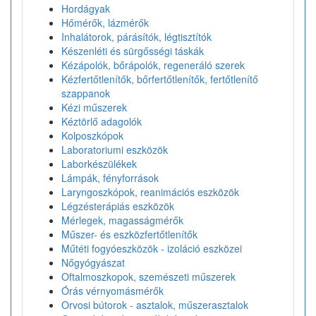
Hordágyak
Hőmérők, lázmérők
Inhalátorok, párásítók, légtisztítók
Készenléti és sürgősségi táskák
Kézápolók, bőrápolók, regeneráló szerek
Kézfertőtlenítők, bőrfertőtlenítők, fertőtlenítő
szappanok
Kézi műszerek
Kéztörlő adagolók
Kolposzkópok
Laboratoriumi eszközök
Laborkészülékek
Lámpák, fényforrások
Laryngoszkópok, reanimációs eszközök
Légzésterápiás eszközök
Mérlegek, magasságmérők
Műszer- és eszközfertőtlenítők
Műtéti fogyóeszközök - izoláció eszközei
Nőgyógyászat
Oftalmoszkopok, szemészeti műszerek
Órás vérnyomásmérők
Orvosi bútorok - asztalok, műszerasztalok