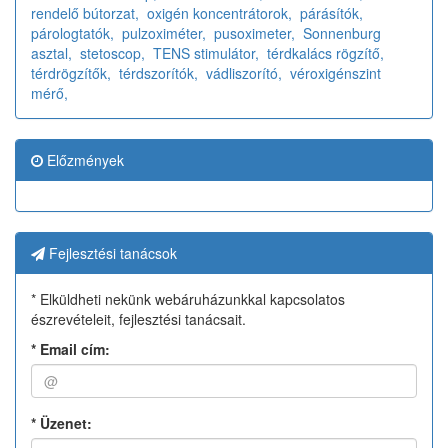
rendelő bútorzat,
oxigén koncentrátorok,
párásítók,
párologtatók,
pulzoximéter,
pusoximeter,
Sonnenburg
asztal,
stetoscop,
TENS stimulátor,
térdkalács rögzítő,
térdrögzítők,
térdszorítók,
vádliszorító,
véroxigénszint
mérő,
Előzmények
Fejlesztési tanácsok
* Elküldheti nekünk webáruházunkkal kapcsolatos
észrevételeit, fejlesztési tanácsait.
*
Email cím:
*
Üzenet: