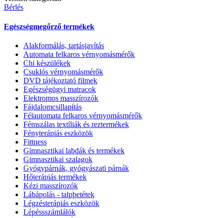
Bérlés
Egészségmegőrző termékek
Alakformálás, tartásjavítás
Automata felkaros vérnyomásmérők
Chi készülékek
Csuklós vérnyomásmérők
DVD tájékoztató filmek
Egészségügyi matracok
Elektromos masszírozók
Fájdalomcsillapítás
Félautomata felkaros vérnyomásmérők
Fémszálas textíliák és reztermékek
Fényterápiás eszközök
Fittness
Gimnasztikai labdák és termékek
Gimnasztikai szalagok
Gyógypárnák, gyógyászati párnák
Hőterápiás termékek
Kézi masszírozók
Lábápolás - talpbetétek
Légzésterápiás eszközök
Lépéssszámlálók