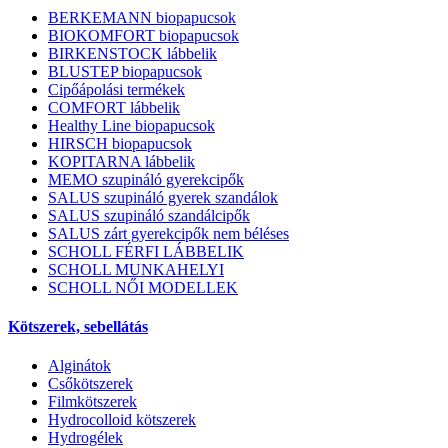
BERKEMANN biopapucsok
BIOKOMFORT biopapucsok
BIRKENSTOCK lábbelik
BLUSTEP biopapucsok
Cipőápolási termékek
COMFORT lábbelik
Healthy Line biopapucsok
HIRSCH biopapucsok
KOPITARNA lábbelik
MEMO szupináló gyerekcipők
SALUS szupináló gyerek szandálok
SALUS szupináló szandálcipők
SALUS zárt gyerekcipők nem béléses
SCHOLL FÉRFI LÁBBELIK
SCHOLL MUNKAHELYI
SCHOLL NŐI MODELLEK
Kötszerek, sebellátás
Alginátok
Csőkötszerek
Filmkötszerek
Hydrocolloid kötszerek
Hydrogélek