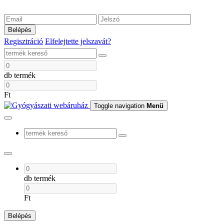
Belépés
Regisztráció
Elfelejtette jelszavát?
db termék
Ft
Toggle navigation
Menü
db termék
Ft
Belépés