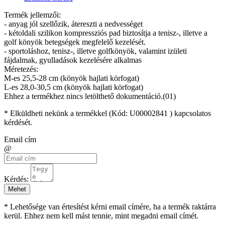
Termék jellemzői:
- anyag jól szellőzik, átereszti a nedvességet
- kétoldali szilikon kompressziós pad biztosítja a tenisz-, illetve a
golf könyök betegségek megfelelő kezelését.
- sportoláshoz, tenisz-, illetve golfkönyök, valamint izületi
fájdalmak, gyulladások kezelésére alkalmas
Méretezés:
M-es 25,5-28 cm (könyök hajlati körfogat)
L-es 28,0-30,5 cm (könyök hajlati körfogat)
Ehhez a termékhez nincs letölthető dokumentáció.(01)
* Elküldheti nekünk a termékkel (Kód:
U00002841
) kapcsolatos
kérdését.
Email cím
@
Kérdés:
Mehet
* Lehetősége van értesítést kérni email címére, ha a termék raktárra
kerül. Ehhez nem kell mást tennie, mint megadni email címét.