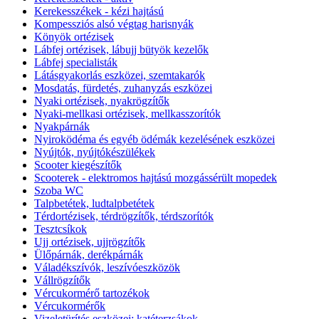
Kerekesszékek - kézi hajtású
Kompessziós alsó végtag harisnyák
Könyök ortézisek
Lábfej ortézisek, lábujj bütyök kezelők
Lábfej specialisták
Látásgyakorlás eszközei, szemtakarók
Mosdatás, fürdetés, zuhanyzás eszközei
Nyaki ortézisek, nyakrögzítők
Nyaki-mellkasi ortézisek, mellkasszorítók
Nyakpárnák
Nyiroködéma és egyéb ödémák kezelésének eszközei
Nyújtók, nyújtókészülékek
Scooter kiegészítők
Scooterek - elektromos hajtású mozgássérült mopedek
Szoba WC
Talpbetétek, ludtalpbetétek
Térdortézisek, térdrögzítők, térdszorítók
Tesztcsíkok
Ujj ortézisek, ujjrögzítők
Ülőpárnák, derékpárnák
Váladékszívók, leszívóeszközök
Vállrögzítők
Vércukormérő tartozékok
Vércukormérők
Vizeletürítés eszközei: katéterzsákok