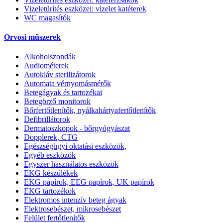
Vizeletürítés eszközei: vizelet katéterek
WC magasítók
Orvosi műszerek
Alkoholszondák
Audiométerek
Autokláv sterilizátorok
Automata vérnyomásmérők
Betegágyak és tartozékai
Betegörző monitorok
Bőrfertőtlenítők, nyálkahártyafertőtlenítők
Defibrillátorok
Dermatoszkopok - bőrgyógyászat
Dopplerek, CTG
Egészségügyi oktatási eszközök,
Egyéb eszközök
Egyszer használatos eszközök
EKG készülékek
EKG papírok, EEG papírok, UK papírok
EKG tartozékok
Elektromos intenzív beteg ágyak
Elektrosebészet, mikrosebészet
Felület fertőtlenítők