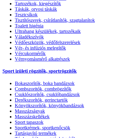
Tartozékok, kiegészítők
Táskák, orvosi táskák
Tesztcsíkok
Tisztítószerek, csírátlanítók, szagtalanítok
Toalett higénia
Ultrahang készülékek, tartozékaik
Váladékszívók
Védőeszközök, védőfelszerelések
Vér- és infúziós melegítők
Vércukormérők
Vérnyomásmérő alkatrészek
Sport izületi rögzítők, sportrögzítők
Bokaszorítók, boka bandázsok
Combszoritók, combrögzítők
Csuklószorítók, csuklóbandázsok
Derékszorítók, gerinctartók
Könyökszorítók, könyökbandázsok
Masszázságyak
Masszázskellékek
Sport tapaszok
Sportkrémek, sportkenőcsök
Tartásjavító termékek