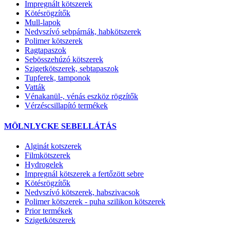
Impregnált kötszerek
Kötésrögzítők
Mull-lapok
Nedvszívó sebpárnák, habkötszerek
Polimer kötszerek
Ragtapaszok
Sebösszehúzó kötszerek
Szigetkötszerek, sebtapaszok
Tupferek, tamponok
Vatták
Vénakanül-, vénás eszköz rögzítők
Vérzéscsillapító termékek
MÖLNLYCKE SEBELLÁTÁS
Alginát kotszerek
Filmkötszerek
Hydrogelek
Impregnál kötszerek a fertőzött sebre
Kötésrögzítők
Nedvszívó kötszerek, habszivacsok
Polimer kötszerek - puha szilikon kötszerek
Prior termékek
Szigetkötszerek