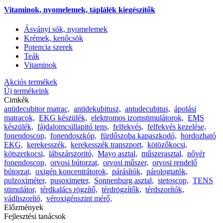
Vitaminok, nyomelemek, táplálék kiegészítők
Ásványi sók, nyomelemek
Krémek, kenőcsök
Potencia szerek
Teák
Vitaminok
Akciós termékek
Új termékeink
Cimkék
antidecubitor matrac,
antidekubitusz,
antudecubitus,
ápolási
matracok,
EKG készülék,
elektromos izomstimulátorok,
EMS
készülék,
fájdalomcsillapitó tens,
felfekvés,
felfekvés kezelése,
fonendoscop,
fonendoszkóp,
fürdőszoba kapaszkodó,
hordozható
EKG,
kerekesszék,
kerekesszék transzport,
kötözőkocsi,
kötszerkocsi,
lábszárszoritó,
Mayo asztal,
műszerasztal,
nővér
fonendoscop,
orvosi bútorzat,
orvosi műszer,
orvosi rendelő
bútorzat,
oxigén koncentrátorok,
párásítók,
párologtatók,
pulzoximéter,
pusoximeter,
Sonnenburg asztal,
stetoscop,
TENS
stimulátor,
térdkalács rögzítő,
térdrögzítők,
térdszorítók,
vádliszorító,
véroxigénszint mérő,
Előzmények
Fejlesztési tanácsok