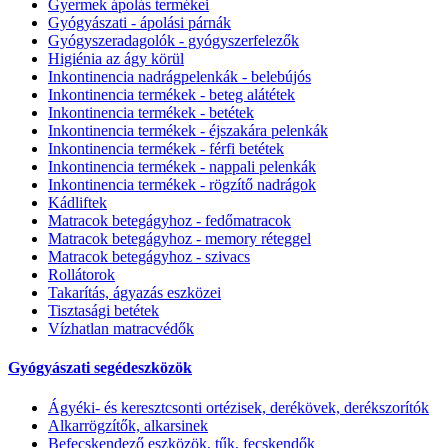
Gyermek ápolás termékei
Gyógyászati - ápolási párnák
Gyógyszeradagolók - gyógyszerfelezők
Higiénia az ágy körül
Inkontinencia nadrágpelenkák - belebújós
Inkontinencia termékek - beteg alátétek
Inkontinencia termékek - betétek
Inkontinencia termékek - éjszakára pelenkák
Inkontinencia termékek - férfi betétek
Inkontinencia termékek - nappali pelenkák
Inkontinencia termékek - rögzítő nadrágok
Kádliftek
Matracok betegágyhoz - fedőmatracok
Matracok betegágyhoz - memory réteggel
Matracok betegágyhoz - szivacs
Rollátorok
Takarítás, ágyazás eszközei
Tisztasági betétek
Vízhatlan matracvédők
Gyógyászati segédeszközök
Ágyéki- és keresztcsonti ortézisek, derékövek, derékszorítók
Alkarrögzítők, alkarsinek
Befecskendező eszközök, tűk, fecskendők