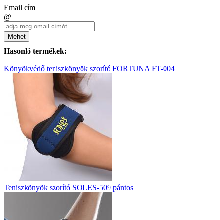
Email cím
@
Mehet
Hasonló termékek:
Könyökvédő teniszkönyök szorító FORTUNA FT-004
Teniszkönyök szorító SOLES-509 pántos