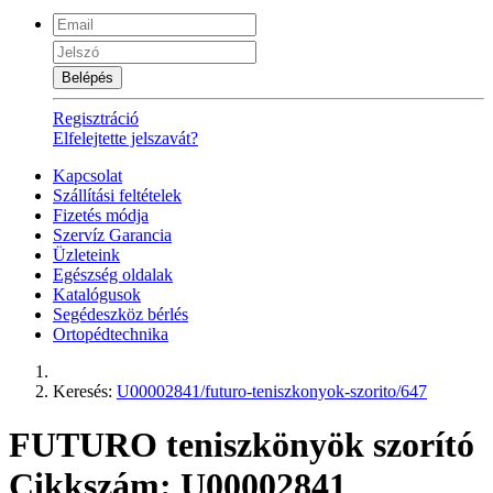
Belépés
Regisztráció
Elfelejtette jelszavát?
Kapcsolat
Szállítási feltételek
Fizetés módja
Szervíz Garancia
Üzleteink
Egészség oldalak
Katalógusok
Segédeszköz bérlés
Ortopédtechnika
Keresés:
U00002841/futuro-teniszkonyok-szorito/647
FUTURO teniszkönyök szorító
Cikkszám: U00002841