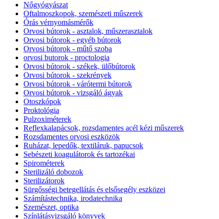
Nőgyógyászat
Oftalmoszkopok, szemészeti műszerek
Órás vérnyomásmérők
Orvosi bútorok - asztalok, műszerasztalok
Orvosi bútorok - egyéb bútorok
Orvosi bútorok - műtő szoba
orvosi butorok - proctologia
Orvosi bútorok - székek, ülőbútorok
Orvosi bútorok - szekrények
Orvosi bútorok - várótermi bútorok
Orvosi bútorok - vizsgáló ágyak
Otoszkópok
Proktológia
Pulzoximéterek
Reflexkalapácsok, rozsdamentes acél kézi műszerek
Rozsdamentes orvosi eszközök
Ruházat, lepedők, textiláruk, papucsok
Sebészeti koagulátorok és tartozékai
Spirométerek
Sterilizáló dobozok
Sterilizátorok
Sürgősségi betegellátás és elsősegély eszközei
Számítástechnika, irodatechnika
Szemészet, optika
Színlátásvizsgáló könyvek