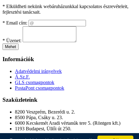
* Elküldheti nekünk webáruházunkkal kapcsolatos észrevételeit,
fejlesztési tanácsait.
*
Email cím:
*
Üzenet:
Mehet
Információk
Adatvédelmi irányelvek
Á.Sz.F.
GLS csomagpontok
PostaPont csomagpontok
Szaküzleteink
8200 Veszprém, Bezerédi u. 2.
8500 Pápa, Csáky u. 23.
6000 Kecskemét Aradi vértanúk tere 5. (Röntgen kft.)
1193 Budapest, Üllői út 250.