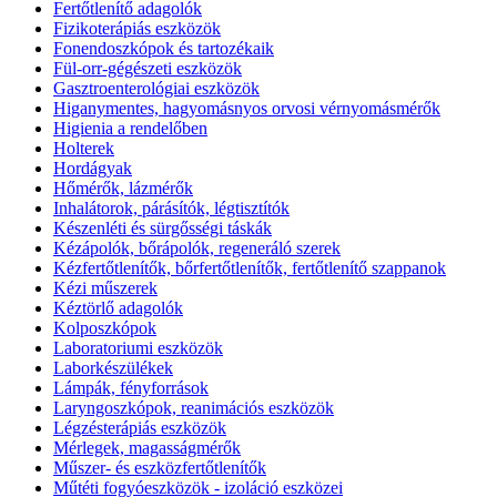
Fertőtlenítő adagolók
Fizikoterápiás eszközök
Fonendoszkópok és tartozékaik
Fül-orr-gégészeti eszközök
Gasztroenterológiai eszközök
Higanymentes, hagyomásnyos orvosi vérnyomásmérők
Higienia a rendelőben
Holterek
Hordágyak
Hőmérők, lázmérők
Inhalátorok, párásítók, légtisztítók
Készenléti és sürgősségi táskák
Kézápolók, bőrápolók, regeneráló szerek
Kézfertőtlenítők, bőrfertőtlenítők, fertőtlenítő szappanok
Kézi műszerek
Kéztörlő adagolók
Kolposzkópok
Laboratoriumi eszközök
Laborkészülékek
Lámpák, fényforrások
Laryngoszkópok, reanimációs eszközök
Légzésterápiás eszközök
Mérlegek, magasságmérők
Műszer- és eszközfertőtlenítők
Műtéti fogyóeszközök - izoláció eszközei