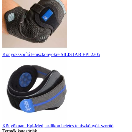
Könyökszorító teniszkönyökre SILISTAB EPI 2305
Könyökpánt Epi-Med, szilikon betétes teniszkönyök szorító
Termék kategóriák