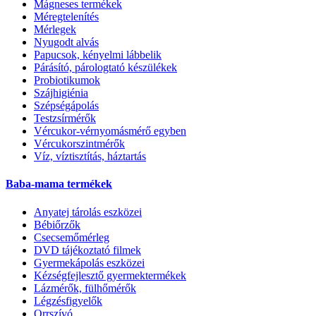
Mágneses termékek
Méregtelenítés
Mérlegek
Nyugodt alvás
Papucsok, kényelmi lábbelik
Párásító, párologtató készülékek
Probiotikumok
Szájhigiénia
Szépségápolás
Testzsírmérők
Vércukor-vérnyomásmérő egyben
Vércukorszintmérők
Víz, víztisztítás, háztartás
Baba-mama termékek
Anyatej tárolás eszközei
Bébiőrzők
Csecsemőmérleg
DVD tájékoztató filmek
Gyermekápolás eszközei
Kézségfejlesztő gyermektermékek
Lázmérők, fülhőmérők
Légzésfigyelők
Orrszívó