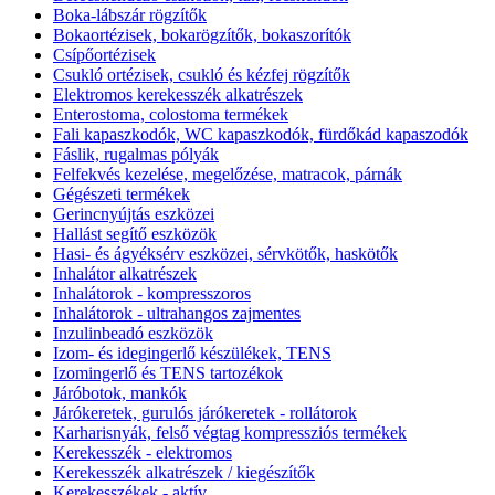
Boka-lábszár rögzítők
Bokaortézisek, bokarögzítők, bokaszorítók
Csípőortézisek
Csukló ortézisek, csukló és kézfej rögzítők
Elektromos kerekesszék alkatrészek
Enterostoma, colostoma termékek
Fali kapaszkodók, WC kapaszkodók, fürdőkád kapaszodók
Fáslik, rugalmas pólyák
Felfekvés kezelése, megelőzése, matracok, párnák
Gégészeti termékek
Gerincnyújtás eszközei
Hallást segítő eszközök
Hasi- és ágyéksérv eszközei, sérvkötők, haskötők
Inhalátor alkatrészek
Inhalátorok - kompresszoros
Inhalátorok - ultrahangos zajmentes
Inzulinbeadó eszközök
Izom- és idegingerlő készülékek, TENS
Izomingerlő és TENS tartozékok
Járóbotok, mankók
Járókeretek, gurulós járókeretek - rollátorok
Karharisnyák, felső végtag kompressziós termékek
Kerekesszék - elektromos
Kerekesszék alkatrészek / kiegészítők
Kerekesszékek - aktív