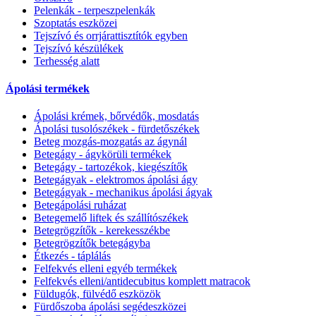
Pelenkák - terpeszpelenkák
Szoptatás eszközei
Tejszívó és orrjárattisztítók egyben
Tejszívó készülékek
Terhesség alatt
Ápolási termékek
Ápolási krémek, bőrvédők, mosdatás
Ápolási tusolószékek - fürdetőszékek
Beteg mozgás-mozgatás az ágynál
Betegágy - ágykörüli termékek
Betegágy - tartozékok, kiegészítők
Betegágyak - elektromos ápolási ágy
Betegágyak - mechanikus ápolási ágyak
Betegápolási ruházat
Betegemelő liftek és szállítószékek
Betegrögzítők - kerekesszékbe
Betegrögzítők betegágyba
Étkezés - táplálás
Felfekvés elleni egyéb termékek
Felfekvés elleni/antidecubitus komplett matracok
Füldugók, fülvédő eszközök
Fürdőszoba ápolási segédeszközei