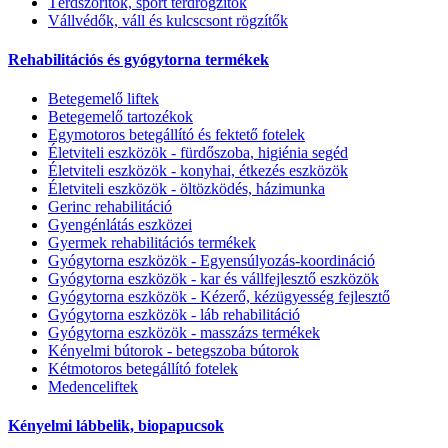
Térdszorítók, sport térdrögzítők
Vállvédők, váll és kulcscsont rögzítők
Rehabilitációs és gyógytorna termékek
Betegemelő liftek
Betegemelő tartozékok
Egymotoros betegállító és fektető fotelek
Életviteli eszközök - fürdőszoba, higiénia segéd
Életviteli eszközök - konyhai, étkezés eszközök
Életviteli eszközök - öltözködés, házimunka
Gerinc rehabilitáció
Gyengénlátás eszközei
Gyermek rehabilitációs termékek
Gyógytorna eszközök - Egyensúlyozás-koordináció
Gyógytorna eszközök - kar és vállfejlesztő eszközök
Gyógytorna eszközök - Kézerő, kézügyesség fejlesztő
Gyógytorna eszközök - láb rehabilitáció
Gyógytorna eszközök - masszázs termékek
Kényelmi bútorok - betegszoba bútorok
Kétmotoros betegállító fotelek
Medenceliftek
Kényelmi lábbelik, biopapucsok