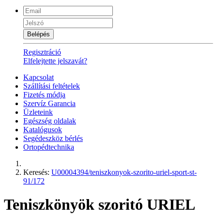
Belépés
Regisztráció
Elfelejtette jelszavát?
Kapcsolat
Szállítási feltételek
Fizetés módja
Szervíz Garancia
Üzleteink
Egészség oldalak
Katalógusok
Segédeszköz bérlés
Ortopédtechnika
Keresés:
U00004394/teniszkonyok-szorito-uriel-sport-st-
91/172
Teniszkönyök szoritó URIEL