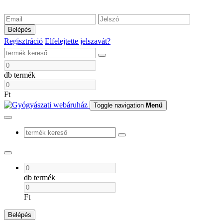
Belépés
Regisztráció
Elfelejtette jelszavát?
db termék
Ft
Toggle navigation
Menü
db termék
Ft
Belépés