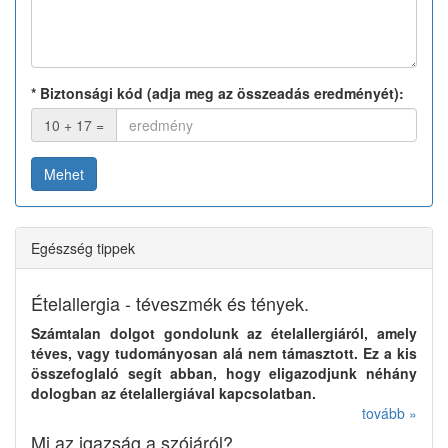
*
Biztonsági kód (adja meg az összeadás eredményét):
10 + 17 =
Mehet
Egészség tippek
Ételallergia - téveszmék és tények.
Számtalan dolgot gondolunk az ételallergiáról, amely
téves, vagy tudományosan alá nem támasztott. Ez a kis
összefoglaló segít abban, hogy eligazodjunk néhány
dologban az ételallergiával kapcsolatban.
tovább »
Mi az igazság a szójáról?