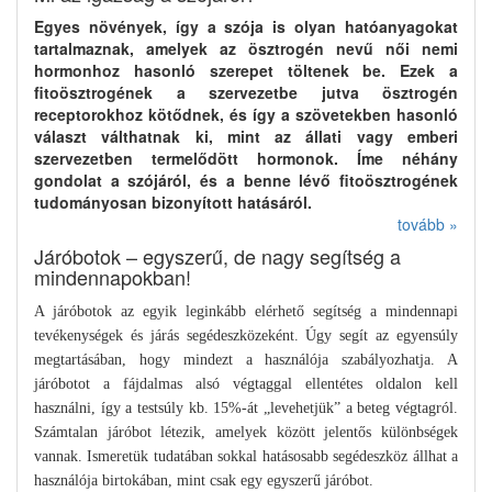
Egyes növények, így a szója is olyan hatóanyagokat
tartalmaznak, amelyek az ösztrogén nevű női nemi
hormonhoz hasonló szerepet töltenek be. Ezek a
fitoösztrogének a szervezetbe jutva ösztrogén
receptorokhoz kötődnek, és így a szövetekben hasonló
választ válthatnak ki, mint az állati vagy emberi
szervezetben termelődött hormonok. Íme néhány
gondolat a szójáról, és a benne lévő fitoösztrogének
tudományosan bizonyított hatásáról.
tovább »
Járóbotok – egyszerű, de nagy segítség a
mindennapokban!
A járóbotok az egyik leginkább elérhető segítség a mindennapi
tevékenységek és járás segédeszközeként. Úgy segít az egyensúly
megtartásában, hogy mindezt a használója szabályozhatja. A
járóbotot a fájdalmas alsó végtaggal ellentétes oldalon kell
használni, így a testsúly kb. 15%-át „levehetjük” a beteg végtagról.
Számtalan járóbot létezik, amelyek között jelentős különbségek
vannak. Ismeretük tudatában sokkal hatásosabb segédeszköz állhat a
használója birtokában, mint csak egy egyszerű járóbot.