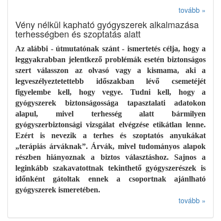
tovább »
Vény nélkül kapható gyógyszerek alkalmazása
terhességben és szoptatás alatt
Az alábbi - útmutatónak szánt - ismertetés célja, hogy a
leggyakrabban jelentkező problémák esetén biztonságos
szert válasszon az olvasó vagy a kismama, aki a
legveszélyeztetettebb időszakban lévő csemetéjét
figyelembe kell, hogy vegye. Tudni kell, hogy a
gyógyszerek biztonságossága tapasztalati adatokon
alapul, mivel terhesség alatt bármilyen
gyógyszerbiztonsági vizsgálat elvégzése etikátlan lenne.
Ezért is nevezik a terhes és szoptatós anyukákat
„terápiás árváknak”. Árvák, mivel tudományos alapok
részben hiányoznak a biztos választáshoz. Sajnos a
leginkább szakavatottnak tekinthető gyógyszerészek is
időnként gátoltak ennek a csoportnak ajánlható
gyógyszerek ismeretében.
tovább »