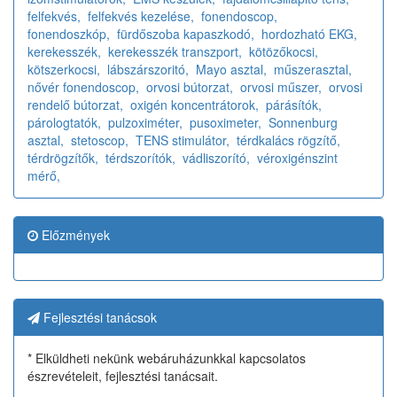
felfekvés,
felfekvés kezelése,
fonendoscop,
fonendoszkóp,
fürdőszoba kapaszkodó,
hordozható EKG,
kerekesszék,
kerekesszék transzport,
kötözőkocsi,
kötszerkocsi,
lábszárszoritó,
Mayo asztal,
műszerasztal,
nővér fonendoscop,
orvosi bútorzat,
orvosi műszer,
orvosi
rendelő bútorzat,
oxigén koncentrátorok,
párásítók,
párologtatók,
pulzoximéter,
pusoximeter,
Sonnenburg
asztal,
stetoscop,
TENS stimulátor,
térdkalács rögzítő,
térdrögzítők,
térdszorítók,
vádliszorító,
véroxigénszint
mérő,
Előzmények
Fejlesztési tanácsok
* Elküldheti nekünk webáruházunkkal kapcsolatos
észrevételeit, fejlesztési tanácsait.