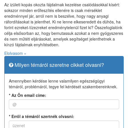
Az izületi kopás okozta fájdalmak kezelése csalódásokkal kísért:
sokszor minden erőfeszítés ellenére is csak mérséklet
eredménnyel jár, arról nem is beszélve, hogy nagy anyagi
ráfordításokat is jelenthet. Ki ne lenne elkeseredett és dühös, ha
forint ezreket-tízezreket eredménytelenül fizet ki? Összefoglalónk
célja elsősorban az, hogy bemutassuk azokat a nem gyógyszeres
és nem műtéti eljárásokat, amelyek segítséget jelenthetnek a
kínzó fájdalmak enyhítésében.
Elolvasom »
Milyen témáról szeretne cikket olvasni?
Amennyiben kérdése lenne valamilyen egészségügyi
témáról, problémáról, tegye fel kérdését szakembereinknek.
*
Az Ön email címe:
*
Erről a témáról szertnék olvasni: