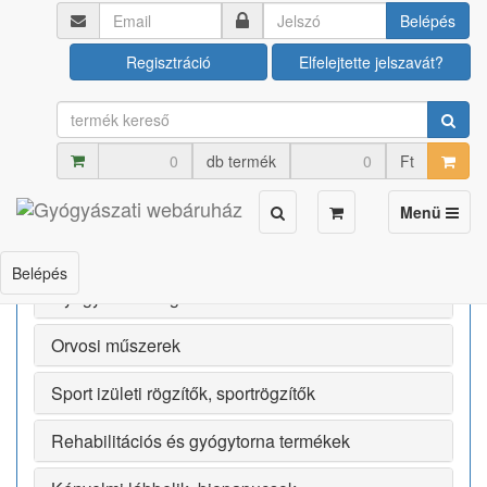
Belépés
Termék kategóriák
Regisztráció
Elfelejtette jelszavát?
Bérlés
Egészségmegőrző termékek
db termék
Ft
Baba-mama termékek
Toggle
Menü
navigation
Ápolási termékek
Belépés
Gyógyászati segédeszközök
Orvosi műszerek
Sport izületi rögzítők, sportrögzítők
Rehabilitációs és gyógytorna termékek