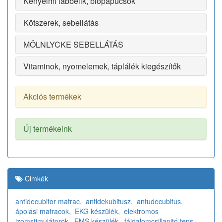
Kényelmi lábbelik, biopapucsok
Kötszerek, sebellátás
MÖLNLYCKE SEBELLÁTÁS
Vitaminok, nyomelemek, táplálék kiegészítők
Akciós termékek
Új termékeink
Cimkék
antidecubitor matrac,
antidekubitusz,
antudecubitus,
ápolási matracok,
EKG készülék,
elektromos
izomstimulátorok,
EMS készülék,
fájdalomcsillapitó tens,